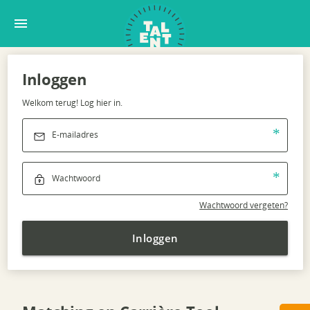
House of Skills
menu
Inloggen
Welkom terug! Log hier in.
E-mailadres
Wachtwoord
Wachtwoord vergeten?