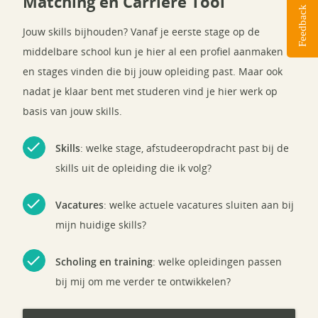
Matching en Carrière Tool
Feedback
Jouw skills bijhouden? Vanaf je eerste stage op de
middelbare school kun je hier al een profiel aanmaken
en stages vinden die bij jouw opleiding past. Maar ook
nadat je klaar bent met studeren vind je hier werk op
basis van jouw skills.
check
Skills
: welke stage, afstudeeropdracht past bij de
skills uit de opleiding die ik volg?
check
Vacatures
: welke actuele vacatures sluiten aan bij
mijn huidige skills?
check
Scholing en training
: welke opleidingen passen
bij mij om me verder te ontwikkelen?